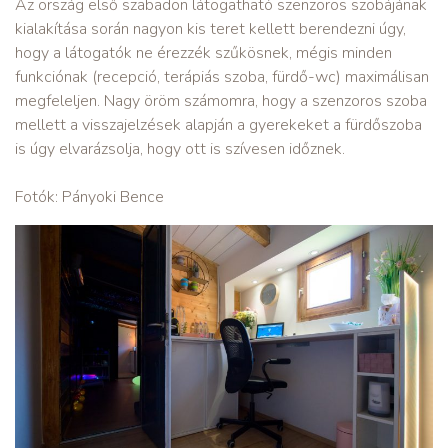
Az ország első szabadon látogatható szenzoros szobájának
kialakítása során nagyon kis teret kellett berendezni úgy,
hogy a látogatók ne érezzék szűkösnek, mégis minden
funkciónak (recepció, terápiás szoba, fürdő-wc) maximálisan
megfeleljen. Nagy öröm számomra, hogy a szenzoros szoba
mellett a visszajelzések alapján a gyerekeket a fürdőszoba
is úgy elvarázsolja, hogy ott is szívesen időznek.
Fotók: Pányoki Bence