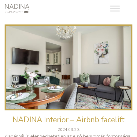
NADINA Interior – Airbnb facelift
2024.03.20.
Kiadásnál is elengedhetetlen az első benyomás fontossága,