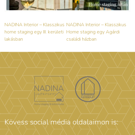
NADINA Interior – Klasszikus
NADINA Interior – Klasszikus
home staging egy III. kerületi
Home staging egy Agárdi
lakásban
családi házban
Kövess social média oldalaimon is: