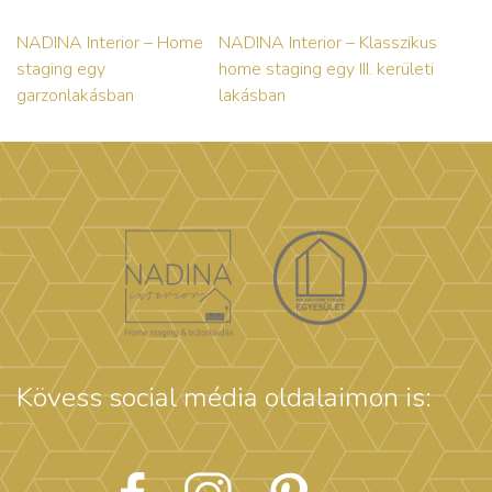
NADINA Interior – Home
NADINA Interior – Klasszikus
staging egy
home staging egy III. kerületi
garzonlakásban
lakásban
Kövess social média oldalaimon is: