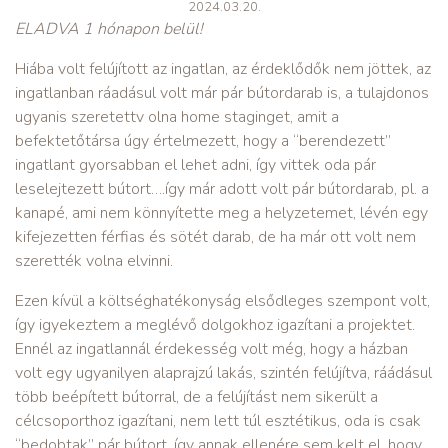
2024.03.20.
ELADVA 1 hónapon belül!
Hiába volt felújított az ingatlan, az érdeklődők nem jöttek, az
ingatlanban ráadásul volt már pár bútordarab is, a tulajdonos
ugyanis szeretettv olna home staginget, amit a
befektetőtársa úgy értelmezett, hogy a “berendezett”
ingatlant gyorsabban el lehet adni, így vittek oda pár
leselejtezett bútort….így már adott volt pár bútordarab, pl. a
kanapé, ami nem könnyítette meg a helyzetemet, lévén egy
kifejezetten férfias és sötét darab, de ha már ott volt nem
szerették volna elvinni.
Ezen kívül a költséghatékonyság elsődleges szempont volt,
így igyekeztem a meglévő dolgokhoz igazítani a projektet.
Ennél az ingatlannál érdekesség volt még, hogy a házban
volt egy ugyanilyen alaprajzú lakás, szintén felújítva, ráádásul
több beépített bútorral, de a felújítást nem sikerült a
célcsoporthoz igazítani, nem lett túl esztétikus, oda is csak
“bedobtak” pár bútort, így annak ellenére sem kelt el, hogy