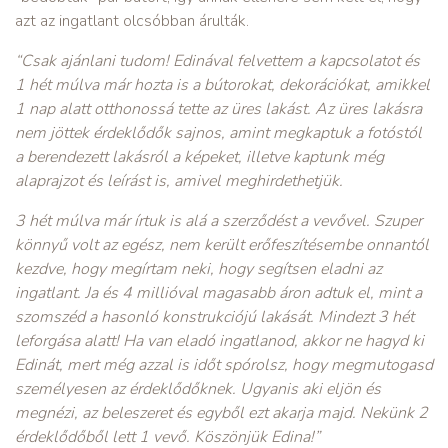
azt az ingatlant olcsóbban árulták.
“Csak ajánlani tudom! Edinával felvettem a kapcsolatot és
1 hét múlva már hozta is a bútorokat, dekorációkat, amikkel
1 nap alatt otthonossá tette az üres lakást. Az üres lakásra
nem jöttek érdeklődők sajnos, amint megkaptuk a fotóstól
a berendezett lakásról a képeket, illetve kaptunk még
alaprajzot és leírást is, amivel meghirdethetjük.
3 hét múlva már írtuk is alá a szerződést a vevővel. Szuper
könnyű volt az egész, nem került erőfeszítésembe onnantól
kezdve, hogy megírtam neki, hogy segítsen eladni az
ingatlant. Ja és 4 millióval magasabb áron adtuk el, mint a
szomszéd a hasonló konstrukciójú lakását. Mindezt 3 hét
leforgása alatt! Ha van eladó ingatlanod, akkor ne hagyd ki
Edinát, mert még azzal is időt spórolsz, hogy megmutogasd
személyesen az érdeklődőknek. Ugyanis aki eljön és
megnézi, az beleszeret és egyből ezt akarja majd. Nekünk 2
érdeklődőből lett 1 vevő. Köszönjük Edina!”