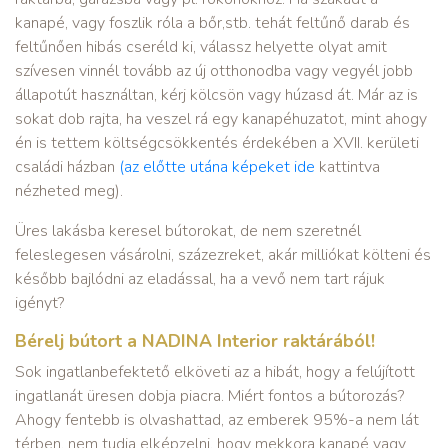
kanapé, vagy foszlik róla a bőr,stb. tehát feltűnő darab és
feltűnően hibás cseréld ki, válassz helyette olyat amit
szívesen vinnél tovább az új otthonodba vagy vegyél jobb
állapotút használtan, kérj kölcsön vagy húzasd át. Már az is
sokat dob rajta, ha veszel rá egy kanapéhuzatot, mint ahogy
én is tettem költségcsökkentés érdekében a XVII. kerületi
családi házban
(az előtte utána képeket ide
kattintva
nézheted meg).
Üres lakásba keresel bútorokat, de nem szeretnél
feleslegesen vásárolni, százezreket, akár milliókat költeni és
később bajlódni az eladással, ha a vevő nem tart rájuk
igényt?
Bérelj bútort a NADINA Interior raktárából!
Sok ingatlanbefektető elköveti az a hibát, hogy a felújított
ingatlanát üresen dobja piacra. Miért fontos a bútorozás?
Ahogy fentebb is olvashattad, az emberek 95%-a nem lát
térben, nem tudja elképzelni, hogy mekkora kanapé vagy