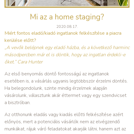
Mi az a home staging?
2020.08.17.
Miért fontos eladó/kiadó ingatlanok felkészítése a piacra
kerülése előtt?
„A vevők belépnek egy eladó házba, és a következő harminc
másodpercben már el is döntik, hogy az ingatlan érdekli-e
őket.” Cara Hunter
Az első benyomás döntő fontosságú az ingatlanok
esetében is, a vásárlás ugyanis legtöbbször érzelmi döntés.
Ha belegondolunk, szinte mindig érzelmek alapján
vásárolunk, választunk akár éttermet vagy egy szendvicset
a bisztróban.
Az otthonunk eladás vagy kiadás előtti felkészítése azért
előnyös, mert a potenciális vásárlók nem az elvégzendő
munkákat, rájuk váró feladatokat akarják látni, hanem azt az