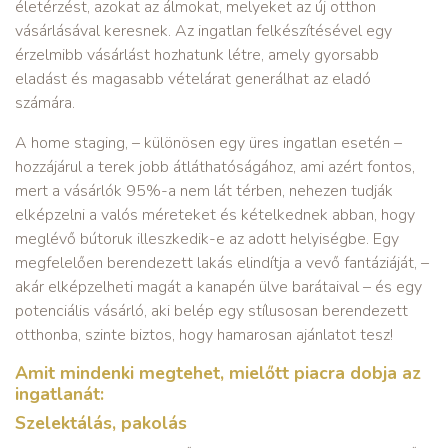
életérzést, azokat az álmokat, melyeket az új otthon
vásárlásával keresnek. Az ingatlan felkészítésével egy
érzelmibb vásárlást hozhatunk létre, amely gyorsabb
eladást és magasabb vételárat generálhat az eladó
számára.
A home staging, – különösen egy üres ingatlan esetén –
hozzájárul a terek jobb átláthatóságához, ami azért fontos,
mert a vásárlók 95%-a nem lát térben, nehezen tudják
elképzelni a valós méreteket és kételkednek abban, hogy
meglévő bútoruk illeszkedik-e az adott helyiségbe. Egy
megfelelően berendezett lakás elindítja a vevő fantáziáját, –
akár elképzelheti magát a kanapén ülve barátaival – és egy
potenciális vásárló, aki belép egy stílusosan berendezett
otthonba, szinte biztos, hogy hamarosan ajánlatot tesz!
Amit mindenki megtehet, mielőtt piacra dobja az
ingatlanát:
Szelektálás, pakolás