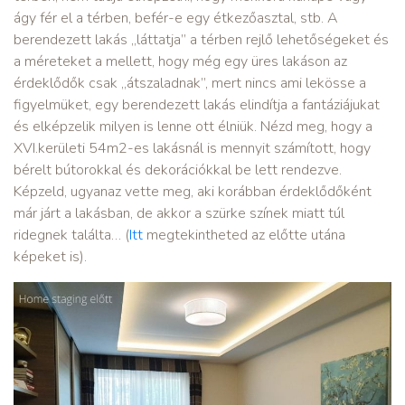
ágy fér el a térben, befér-e egy étkezőasztal, stb. A
berendezett lakás „láttatja” a térben rejlő lehetőségeket és
a méreteket a mellett, hogy még egy üres lakáson az
érdeklődők csak „átszaladnak”, mert nincs ami lekösse a
figyelmüket, egy berendezett lakás elindítja a fantáziájukat
és elképzelik milyen is lenne ott élniük. Nézd meg, hogy a
XVI.kerületi 54m2-es lakásnál is mennyit számított, hogy
bérelt bútorokkal és dekorációkkal be lett rendezve.
Képzeld, ugyanaz vette meg, aki korábban érdeklődőként
már járt a lakásban, de akkor a szürke színek miatt túl
ridegnek találta… (
Itt
megtekintheted az előtte utána
képeket is).