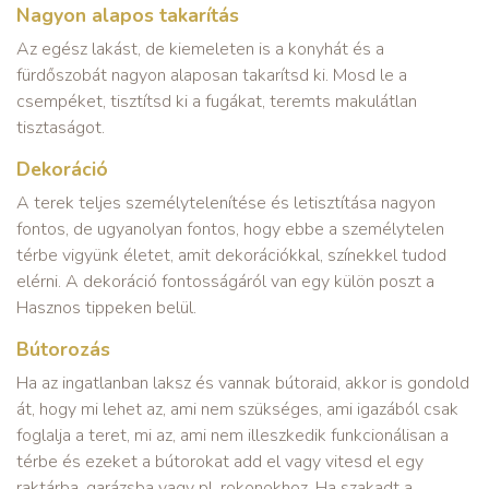
Nagyon alapos takarítás
Az egész lakást, de kiemeleten is a konyhát és a
fürdőszobát nagyon alaposan takarítsd ki. Mosd le a
csempéket, tisztítsd ki a fugákat, teremts makulátlan
tisztaságot.
Dekoráció
A terek teljes személytelenítése és letisztítása nagyon
fontos, de ugyanolyan fontos, hogy ebbe a személytelen
térbe vigyünk életet, amit dekorációkkal, színekkel tudod
elérni. A dekoráció fontosságáról van egy külön poszt a
Hasznos tippeken belül.
Bútorozás
Ha az ingatlanban laksz és vannak bútoraid, akkor is gondold
át, hogy mi lehet az, ami nem szükséges, ami igazából csak
foglalja a teret, mi az, ami nem illeszkedik funkcionálisan a
térbe és ezeket a bútorokat add el vagy vitesd el egy
raktárba, garázsba vagy pl. rokonokhoz. Ha szakadt a