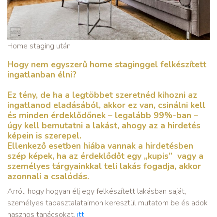
Home staging után
Hogy nem egyszerű home staginggel felkészített
ingatlanban élni?
Ez tény, de ha a legtöbbet szeretnéd kihozni az
ingatlanod eladásából, akkor ez van, csinálni kell
és minden érdeklődőnek – legalább 99%-ban –
úgy kell bemutatni a lakást, ahogy az a hirdetés
képein is szerepel.
Ellenkező esetben hiába vannak a hirdetésben
szép képek, ha az érdeklődőt egy „kupis” vagy a
személyes tárgyainkkal teli lakás fogadja, akkor
azonnali a csalódás.
Arról, hogy hogyan élj egy felkészített lakásban saját,
személyes tapasztalataimon keresztül mutatom be és adok
hasznos tanácsokat,
itt
.