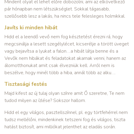
Mindent olyat el lehet előre dobozolni, ami az elkövetkező
pár hónapban nem létszükséglet. Sokkal tágasabb,
szellősebb lesz a lakás, ha nincs tele felesleges holmikkal.
Javíts ki minden hibát
Hidd el a leendő vevő nem fog késztetést érezni rá, hogy
megcsinálja a lesett szegélylécet, kicserélje a törött üveget
vagy bejavítsa a lyukat a falon….a hibát látja benne és a
Vevők nem hibákat és feladatokat akarnak venni, hanem az
álomotthonukat amit csak élvezniük kell. Arról nem is
beszélve, hogy minél több a hiba, annál több az alku….
Tisztasági festés
Majd kifest az új tulaj olyan színre amit Ő szeretne, Te nem
tudod milyen az ízlése? Sokszor hallom.
Hidd el egy világos, pasztellszínnel, pl. egy törtfehérrel nem
tudsz mellélőni, mindenkinek tetszeni fog és világos, tiszta
hatást biztosít, ami milliókat jelenthet az eladás során.